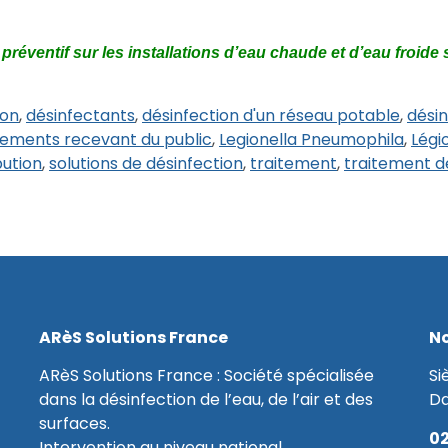
préventif sur les installations d’eau chaude et d’eau froide s
ion
,
désinfectants
,
désinfection d'un réseau potable
,
désin
sements recevant du public
,
Legionella Pneumophila
,
Légi
bution
,
solutions de désinfection
,
traitement
,
traitement de
ARèS Solutions France
No
ARèS Solutions France : Société spécialisée
Si
dans la désinfection de l’eau, de l’air et des
D
surfaces.
02
Intervention au niveau national.